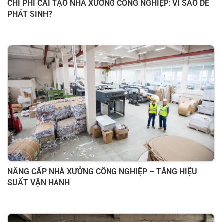
CHI PHÍ CẢI TẠO NHÀ XƯỞNG CÔNG NGHIỆP: VÌ SAO DỄ
PHÁT SINH?
NÂNG CẤP NHÀ XƯỞNG CÔNG NGHIỆP – TĂNG HIỆU
SUẤT VẬN HÀNH