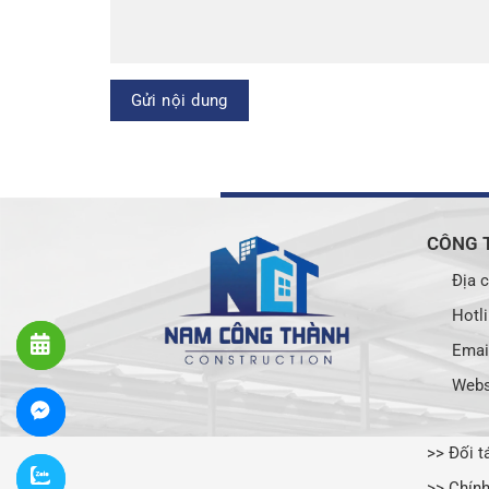
CÔNG 
Địa c
Hotli
Emai
Webs
>> Đối t
>> Chín