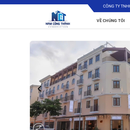
Bỏ
CÔNG TY TNH
qua
nội
VỀ CHÚNG TÔI
dung