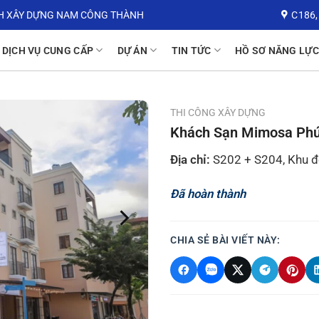
H XÂY DỰNG NAM CÔNG THÀNH
C186,
DỊCH VỤ CUNG CẤP
DỰ ÁN
TIN TỨC
HỒ SƠ NĂNG LỰC
THI CÔNG XÂY DỰNG
Khách Sạn Mimosa Ph
Địa chỉ:
S202 + S204, Khu đ
Đã hoàn thành
CHIA SẺ BÀI VIẾT NÀY: