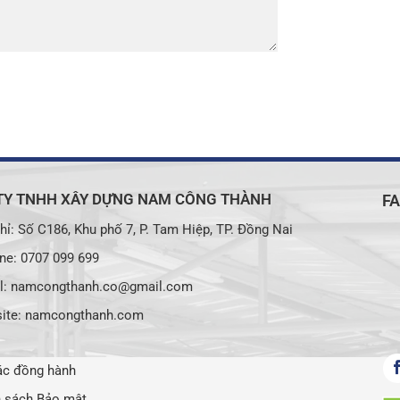
TY TNHH XÂY DỰNG NAM CÔNG THÀNH
F
hỉ: Số C186, Khu phố 7, P. Tam Hiệp, TP. Đồng Nai
ne: 0707 099 699
l: namcongthanh.co@gmail.com
ite: namcongthanh.com
ác đồng hành
h sách Bảo mật