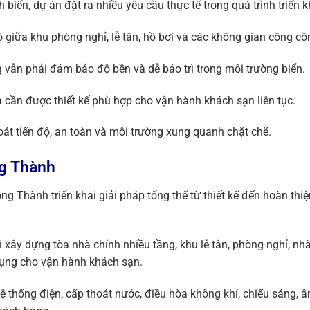
h biển, dự án đặt ra nhiều yêu cầu thực tế trong quá trình triển k
ộ giữa khu phòng nghỉ, lễ tân, hồ bơi và các không gian công cộ
g vẫn phải đảm bảo độ bền và dễ bảo trì trong môi trường biển.
a
cần được thiết kế phù hợp cho vận hành khách sạn liên tục.
soát tiến độ, an toàn và môi trường xung quanh chặt chẽ.
ng Thành
ng Thành triển khai giải pháp tổng thể từ thiết kế đến hoàn th
i xây dựng tòa nhà chính nhiều tầng, khu lễ tân, phòng nghỉ, nh
dụng cho vận hành khách sạn.
 thống điện, cấp thoát nước, điều hòa không khí, chiếu sáng, âm