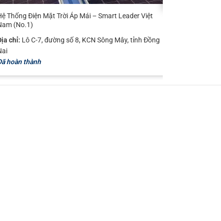
Hệ Thống Điện Mặt Trời Áp Mái – Smart Leader Việt
Hệ Thống Đ
Nam (No.1)
Leader Vi
ịa chỉ:
Lô C-7, đường số 8, KCN Sông Mây, tỉnh Đồng
Địa chỉ:
KC
Nai
Đang thực 
Đã hoàn thành